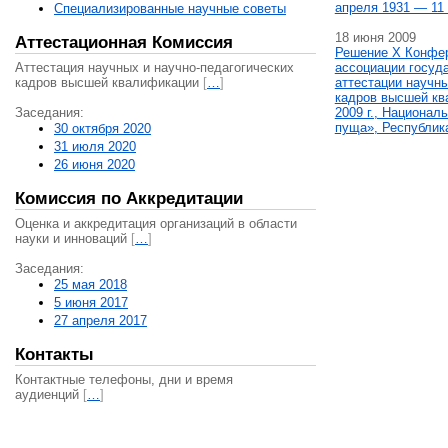
апреля 1931 — 11 
Специализированные научные советы
18 июня 2009
Аттестационная Комиссия
Решение X Конфе
Аттестация научных и научно-педагогических
ассоциации госуд
кадров высшей квалификации
[
…
]
аттестации научны
кадров высшей кв
Заседания:
2009 г., Национал
пуща», Республик
30 октября 2020
31 июля 2020
26 июня 2020
Комиссия по Аккредитации
Оценка и аккредитация организаций в области
науки и инноваций
[
…
]
Заседания:
25 мая 2018
5 июня 2017
27 апреля 2017
Контакты
Контактные телефоны, дни и время
аудиенций
[
…
]