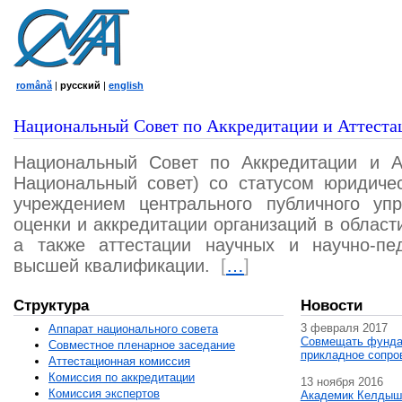
română
|
русский
|
english
Национальный Совет по Аккредитации и Аттеста
Национальный Совет по Аккредитации и А
Национальный совет) со статусом юридичес
учреждением центрального публичного уп
оценки и аккредитации организаций в област
а также аттестации научных и научно-пед
высшей квалификации.
[
…
]
Структура
Новости
3 февраля 2017
Аппарат национального совета
Совмещать фунда
Совместное пленарное заседание
прикладное сопро
Аттестационная комисcия
Комиссия по аккредитации
13 ноября 2016
Комиссия экспертов
Академик Келдыш