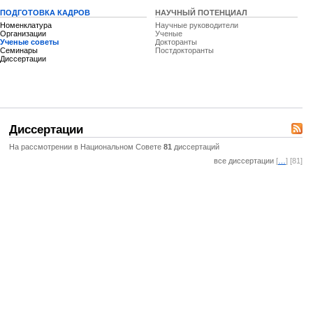
ПОДГОТОВКА КАДРОВ
НАУЧНЫЙ ПОТЕНЦИАЛ
Номенклатура
Научные руководители
Организации
Ученые
Ученые советы
Докторанты
Семинары
Постдокторанты
Диссертации
Диссертации
На рассмотрении в Национальном Совете
81
диссертаций
все диссертации
[
…
] [81]