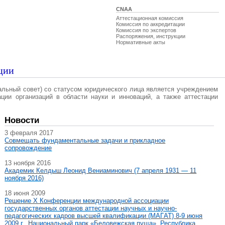
CNAA
Аттестационная комиссия
Комиссия по аккредитации
Комиссия по экспертов
Распоряжения, инструкции
Нормативные акты
ции
альный совет) со статусом юридического лица является учреждением
ации организаций в области науки и инноваций, а также аттестации
Новости
3 февраля 2017
Совмещать фундаментальные задачи и прикладное
сопровождение
13 ноября 2016
Академик Келдыш Леонид Вениаминович (7 апреля 1931 — 11
ноября 2016)
18 июня 2009
Решение X Конференции международной ассоциации
государственных органов аттестации научных и научно-
педагогических кадров высшей квалификации (МАГAT) 8-9 июня
2009 г., Национальный парк «Беловежская пуща», Республика