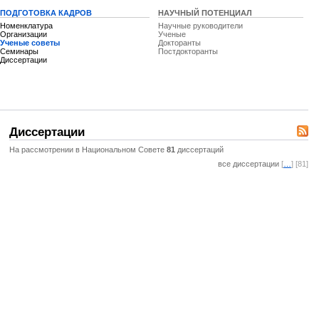
ПОДГОТОВКА КАДРОВ
НАУЧНЫЙ ПОТЕНЦИАЛ
Номенклатура
Научные руководители
Организации
Ученые
Ученые советы
Докторанты
Семинары
Постдокторанты
Диссертации
Диссертации
На рассмотрении в Национальном Совете
81
диссертаций
все диссертации
[
…
] [81]