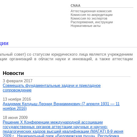
CNAA
Аттестационная комиссия
Комиссия по аккредитации
Комиссия по экспертов
Распоряжения, инструкции
Нормативные акты
ции
альный совет) со статусом юридического лица является учреждением
ации организаций в области науки и инноваций, а также аттестации
Новости
3 февраля 2017
Совмещать фундаментальные задачи и прикладное
сопровождение
13 ноября 2016
Академик Келдыш Леонид Вениаминович (7 апреля 1931 — 11
ноября 2016)
18 июня 2009
Решение X Конференции международной ассоциации
государственных органов аттестации научных и научно-
педагогических кадров высшей квалификации (МАГAT) 8-9 июня
2009 г., Национальный парк «Беловежская пуща», Республика