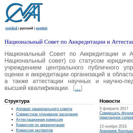
română
|
русский
|
english
Национальный Совет по Аккредитации и Аттеста
Национальный Совет по Аккредитации и А
Национальный совет) со статусом юридичес
учреждением центрального публичного уп
оценки и аккредитации организаций в област
а также аттестации научных и научно-пед
высшей квалификации.
[
…
]
Структура
Новости
3 февраля 2017
Аппарат национального совета
Совмещать фунда
Совместное пленарное заседание
прикладное сопро
Аттестационная комисcия
Комиссия по аккредитации
13 ноября 2016
Комиссия экспертов
Академик Келдыш