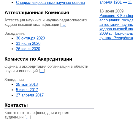
апреля 1931 — 11 
Специализированные научные советы
18 июня 2009
Аттестационная Комиссия
Решение X Конфе
Аттестация научных и научно-педагогических
ассоциации госуд
кадров высшей квалификации
[
…
]
аттестации научны
кадров высшей кв
Заседания:
2009 г., Национал
пуща», Республик
30 октября 2020
31 июля 2020
26 июня 2020
Комиссия по Аккредитации
Оценка и аккредитация организаций в области
науки и инноваций
[
…
]
Заседания:
25 мая 2018
5 июня 2017
27 апреля 2017
Контакты
Контактные телефоны, дни и время
аудиенций
[
…
]