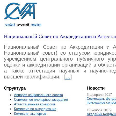
română
|
русский
|
english
Национальный Совет по Аккредитации и Аттеста
Национальный Совет по Аккредитации и А
Национальный совет) со статусом юридичес
учреждением центрального публичного уп
оценки и аккредитации организаций в област
а также аттестации научных и научно-пед
высшей квалификации.
[
…
]
Структура
Новости
3 февраля 2017
Аппарат национального совета
Совмещать фунда
Совместное пленарное заседание
прикладное сопро
Аттестационная комисcия
Комиссия по аккредитации
13 ноября 2016
Комиссия экспертов
Академик Келдыш