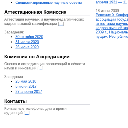
апреля 1931 — 11 
Специализированные научные советы
18 июня 2009
Аттестационная Комиссия
Решение X Конфе
Аттестация научных и научно-педагогических
ассоциации госуд
кадров высшей квалификации
[
…
]
аттестации научны
кадров высшей кв
Заседания:
2009 г., Национал
пуща», Республик
30 октября 2020
31 июля 2020
26 июня 2020
Комиссия по Аккредитации
Оценка и аккредитация организаций в области
науки и инноваций
[
…
]
Заседания:
25 мая 2018
5 июня 2017
27 апреля 2017
Контакты
Контактные телефоны, дни и время
аудиенций
[
…
]