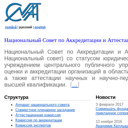
română
|
русский
|
english
Национальный Совет по Аккредитации и Аттеста
Национальный Совет по Аккредитации и А
Национальный совет) со статусом юридичес
учреждением центрального публичного уп
оценки и аккредитации организаций в област
а также аттестации научных и научно-пед
высшей квалификации.
[
…
]
Структура
Новости
3 февраля 2017
Аппарат национального совета
Совмещать фунда
Совместное пленарное заседание
прикладное сопро
Аттестационная комисcия
Комиссия по аккредитации
13 ноября 2016
Комиссия экспертов
Академик Келдыш