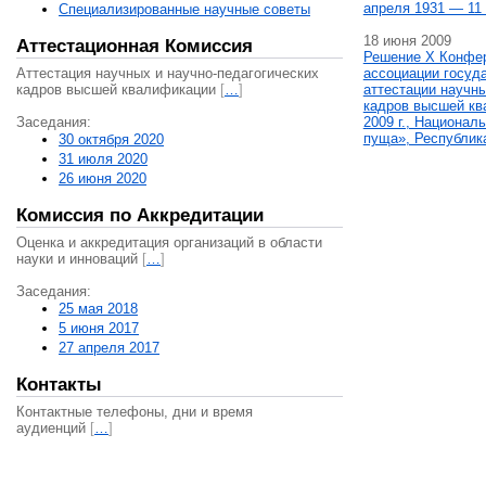
апреля 1931 — 11 
Специализированные научные советы
18 июня 2009
Аттестационная Комиссия
Решение X Конфе
Аттестация научных и научно-педагогических
ассоциации госуд
кадров высшей квалификации
[
…
]
аттестации научны
кадров высшей кв
Заседания:
2009 г., Национал
пуща», Республик
30 октября 2020
31 июля 2020
26 июня 2020
Комиссия по Аккредитации
Оценка и аккредитация организаций в области
науки и инноваций
[
…
]
Заседания:
25 мая 2018
5 июня 2017
27 апреля 2017
Контакты
Контактные телефоны, дни и время
аудиенций
[
…
]