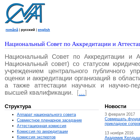
română
|
русский
|
english
Национальный Совет по Аккредитации и Аттеста
Национальный Совет по Аккредитации и А
Национальный совет) со статусом юридичес
учреждением центрального публичного уп
оценки и аккредитации организаций в област
а также аттестации научных и научно-пед
высшей квалификации.
[
…
]
Структура
Новости
3 февраля 2017
Аппарат национального совета
Совмещать фунда
Совместное пленарное заседание
прикладное сопро
Аттестационная комисcия
Комиссия по аккредитации
13 ноября 2016
Комиссия экспертов
Академик Келдыш