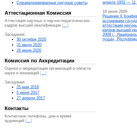
апреля 1931 — 11 
Специализированные научные советы
18 июня 2009
Аттестационная Комиссия
Решение X Конфе
Аттестация научных и научно-педагогических
ассоциации госуд
кадров высшей квалификации
[
…
]
аттестации научны
кадров высшей кв
Заседания:
2009 г., Национал
пуща», Республик
30 октября 2020
31 июля 2020
26 июня 2020
Комиссия по Аккредитации
Оценка и аккредитация организаций в области
науки и инноваций
[
…
]
Заседания:
25 мая 2018
5 июня 2017
27 апреля 2017
Контакты
Контактные телефоны, дни и время
аудиенций
[
…
]