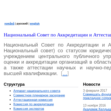
română
|
русский
|
english
Национальный Совет по Аккредитации и Аттеста
Национальный Совет по Аккредитации и А
Национальный совет) со статусом юридичес
учреждением центрального публичного уп
оценки и аккредитации организаций в област
а также аттестации научных и научно-пед
высшей квалификации.
[
…
]
Структура
Новости
3 февраля 2017
Аппарат национального совета
Совмещать фунда
Совместное пленарное заседание
прикладное сопро
Аттестационная комисcия
Комиссия по аккредитации
13 ноября 2016
Комиссия экспертов
Академик Келдыш