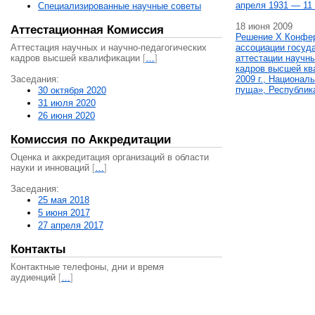
апреля 1931 — 11 
Специализированные научные советы
18 июня 2009
Аттестационная Комиссия
Решение X Конфе
Аттестация научных и научно-педагогических
ассоциации госуд
кадров высшей квалификации
[
…
]
аттестации научны
кадров высшей кв
Заседания:
2009 г., Национал
пуща», Республик
30 октября 2020
31 июля 2020
26 июня 2020
Комиссия по Аккредитации
Оценка и аккредитация организаций в области
науки и инноваций
[
…
]
Заседания:
25 мая 2018
5 июня 2017
27 апреля 2017
Контакты
Контактные телефоны, дни и время
аудиенций
[
…
]