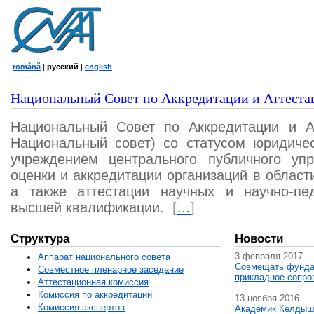
română
|
русский
|
english
Национальный Совет по Аккредитации и Аттеста
Национальный Совет по Аккредитации и А
Национальный совет) со статусом юридичес
учреждением центрального публичного уп
оценки и аккредитации организаций в област
а также аттестации научных и научно-пед
высшей квалификации.
[
…
]
Структура
Новости
3 февраля 2017
Аппарат национального совета
Совмещать фунда
Совместное пленарное заседание
прикладное сопро
Аттестационная комисcия
Комиссия по аккредитации
13 ноября 2016
Комиссия экспертов
Академик Келдыш