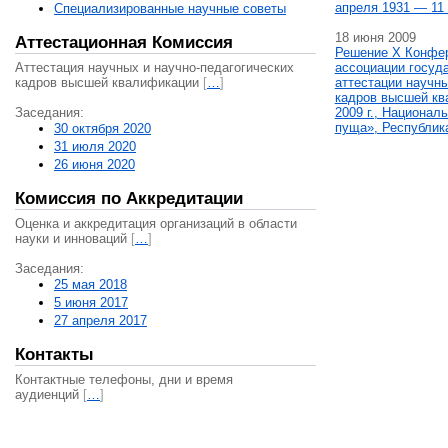
апреля 1931 — 11 
Специализированные научные советы
18 июня 2009
Аттестационная Комиссия
Решение X Конфе
Аттестация научных и научно-педагогических
ассоциации госуд
кадров высшей квалификации
[
…
]
аттестации научны
кадров высшей кв
Заседания:
2009 г., Национал
пуща», Республик
30 октября 2020
31 июля 2020
26 июня 2020
Комиссия по Аккредитации
Оценка и аккредитация организаций в области
науки и инноваций
[
…
]
Заседания:
25 мая 2018
5 июня 2017
27 апреля 2017
Контакты
Контактные телефоны, дни и время
аудиенций
[
…
]