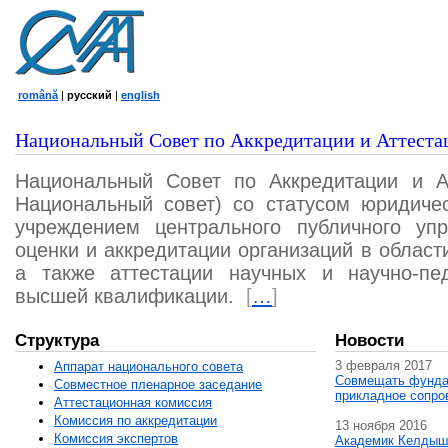
română
|
русский
|
english
Национальный Совет по Аккредитации и Аттеста
Национальный Совет по Аккредитации и А
Национальный совет) со статусом юридичес
учреждением центрального публичного уп
оценки и аккредитации организаций в област
а также аттестации научных и научно-пед
высшей квалификации.
[
…
]
Структура
Новости
3 февраля 2017
Аппарат национального совета
Совмещать фунда
Совместное пленарное заседание
прикладное сопро
Аттестационная комисcия
Комиссия по аккредитации
13 ноября 2016
Комиссия экспертов
Академик Келдыш