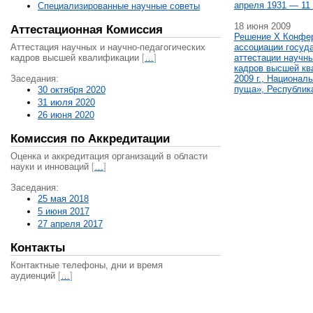
апреля 1931 — 11 
Специализированные научные советы
18 июня 2009
Аттестационная Комиссия
Решение X Конфе
Аттестация научных и научно-педагогических
ассоциации госуд
кадров высшей квалификации
[
…
]
аттестации научны
кадров высшей кв
Заседания:
2009 г., Национал
пуща», Республик
30 октября 2020
31 июля 2020
26 июня 2020
Комиссия по Аккредитации
Оценка и аккредитация организаций в области
науки и инноваций
[
…
]
Заседания:
25 мая 2018
5 июня 2017
27 апреля 2017
Контакты
Контактные телефоны, дни и время
аудиенций
[
…
]