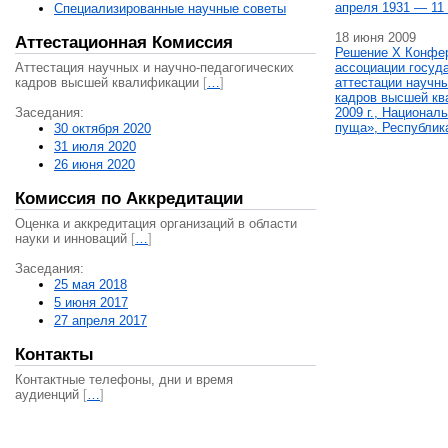
апреля 1931 — 11 
Специализированные научные советы
18 июня 2009
Аттестационная Комиссия
Решение X Конфе
Аттестация научных и научно-педагогических
ассоциации госуд
кадров высшей квалификации
[
…
]
аттестации научны
кадров высшей кв
Заседания:
2009 г., Национал
пуща», Республик
30 октября 2020
31 июля 2020
26 июня 2020
Комиссия по Аккредитации
Оценка и аккредитация организаций в области
науки и инноваций
[
…
]
Заседания:
25 мая 2018
5 июня 2017
27 апреля 2017
Контакты
Контактные телефоны, дни и время
аудиенций
[
…
]