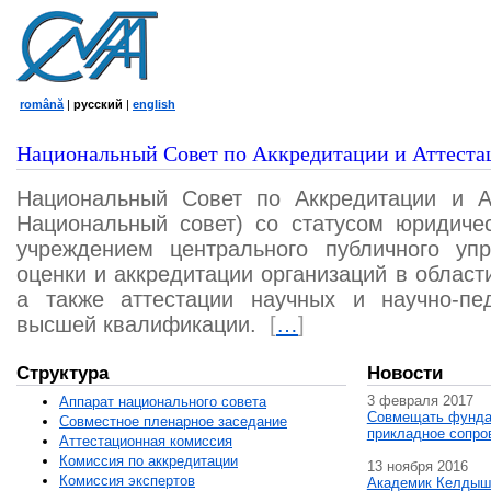
română
|
русский
|
english
Национальный Совет по Аккредитации и Аттеста
Национальный Совет по Аккредитации и А
Национальный совет) со статусом юридичес
учреждением центрального публичного уп
оценки и аккредитации организаций в област
а также аттестации научных и научно-пед
высшей квалификации.
[
…
]
Структура
Новости
3 февраля 2017
Аппарат национального совета
Совмещать фунда
Совместное пленарное заседание
прикладное сопро
Аттестационная комисcия
Комиссия по аккредитации
13 ноября 2016
Комиссия экспертов
Академик Келдыш