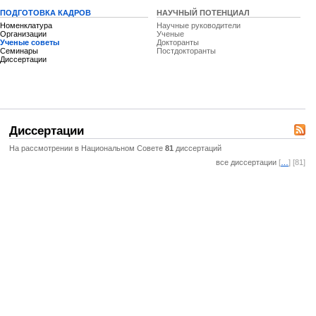
ПОДГОТОВКА КАДРОВ
НАУЧНЫЙ ПОТЕНЦИАЛ
Номенклатура
Научные руководители
Организации
Ученые
Ученые советы
Докторанты
Семинары
Постдокторанты
Диссертации
Диссертации
На рассмотрении в Национальном Совете
81
диссертаций
все диссертации
[
…
] [81]