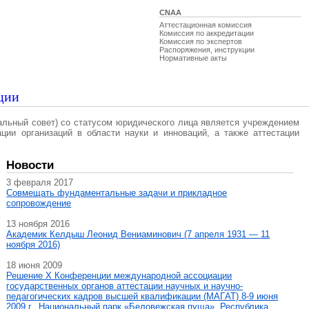
CNAA
Аттестационная комиссия
Комиссия по аккредитации
Комиссия по экспертов
Распоряжения, инструкции
Нормативные акты
ции
альный совет) со статусом юридического лица является учреждением
ации организаций в области науки и инноваций, а также аттестации
Новости
3 февраля 2017
Совмещать фундаментальные задачи и прикладное
сопровождение
13 ноября 2016
Академик Келдыш Леонид Вениаминович (7 апреля 1931 — 11
ноября 2016)
18 июня 2009
Решение X Конференции международной ассоциации
государственных органов аттестации научных и научно-
педагогических кадров высшей квалификации (МАГAT) 8-9 июня
2009 г., Национальный парк «Беловежская пуща», Республика