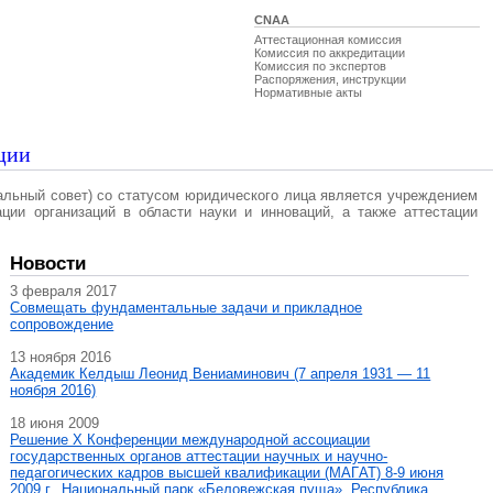
CNAA
Аттестационная комиссия
Комиссия по аккредитации
Комиссия по экспертов
Распоряжения, инструкции
Нормативные акты
ции
альный совет) со статусом юридического лица является учреждением
ации организаций в области науки и инноваций, а также аттестации
Новости
3 февраля 2017
Совмещать фундаментальные задачи и прикладное
сопровождение
13 ноября 2016
Академик Келдыш Леонид Вениаминович (7 апреля 1931 — 11
ноября 2016)
18 июня 2009
Решение X Конференции международной ассоциации
государственных органов аттестации научных и научно-
педагогических кадров высшей квалификации (МАГAT) 8-9 июня
2009 г., Национальный парк «Беловежская пуща», Республика