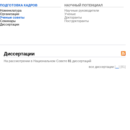
ПОДГОТОВКА КАДРОВ
НАУЧНЫЙ ПОТЕНЦИАЛ
Номенклатура
Научные руководители
Организации
Ученые
Ученые советы
Докторанты
Семинары
Постдокторанты
Диссертации
Диссертации
На рассмотрении в Национальном Совете
81
диссертаций
все диссертации
[
…
] [81]