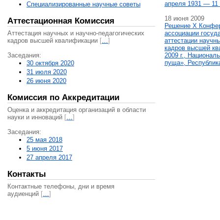
апреля 1931 — 11 
Специализированные научные советы
18 июня 2009
Аттестационная Комиссия
Решение X Конфе
Аттестация научных и научно-педагогических
ассоциации госуд
кадров высшей квалификации
[
…
]
аттестации научны
кадров высшей кв
Заседания:
2009 г., Национал
пуща», Республик
30 октября 2020
31 июля 2020
26 июня 2020
Комиссия по Аккредитации
Оценка и аккредитация организаций в области
науки и инноваций
[
…
]
Заседания:
25 мая 2018
5 июня 2017
27 апреля 2017
Контакты
Контактные телефоны, дни и время
аудиенций
[
…
]