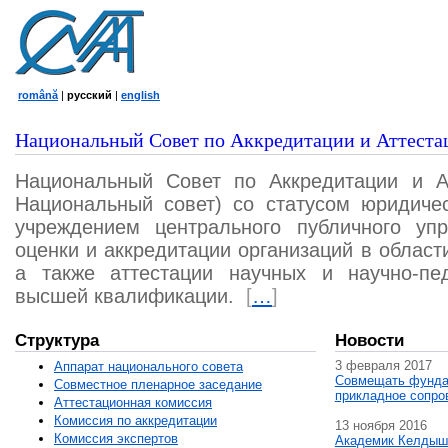
română
|
русский
|
english
Национальный Совет по Аккредитации и Аттеста
Национальный Совет по Аккредитации и А
Национальный совет) со статусом юридичес
учреждением центрального публичного уп
оценки и аккредитации организаций в област
а также аттестации научных и научно-пед
высшей квалификации.
[
…
]
Структура
Новости
3 февраля 2017
Аппарат национального совета
Совмещать фунда
Совместное пленарное заседание
прикладное сопро
Аттестационная комисcия
Комиссия по аккредитации
13 ноября 2016
Комиссия экспертов
Академик Келдыш