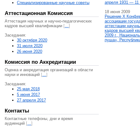
апреля 1931 — 11 
Специализированные научные советы
18 июня 2009
Аттестационная Комиссия
Решение X Конфе
Аттестация научных и научно-педагогических
ассоциации госуд
кадров высшей квалификации
[
…
]
аттестации научны
кадров высшей кв
Заседания:
2009 г., Национал
пуща», Республик
30 октября 2020
31 июля 2020
26 июня 2020
Комиссия по Аккредитации
Оценка и аккредитация организаций в области
науки и инноваций
[
…
]
Заседания:
25 мая 2018
5 июня 2017
27 апреля 2017
Контакты
Контактные телефоны, дни и время
аудиенций
[
…
]