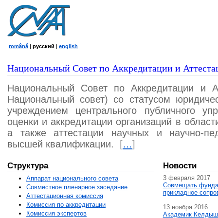
română
|
русский
|
english
Национальный Совет по Аккредитации и Аттеста
Национальный Совет по Аккредитации и А
Национальный совет) со статусом юридичес
учреждением центрального публичного уп
оценки и аккредитации организаций в област
а также аттестации научных и научно-пед
высшей квалификации.
[
…
]
Структура
Новости
3 февраля 2017
Аппарат национального совета
Совмещать фунда
Совместное пленарное заседание
прикладное сопро
Аттестационная комисcия
Комиссия по аккредитации
13 ноября 2016
Комиссия экспертов
Академик Келдыш