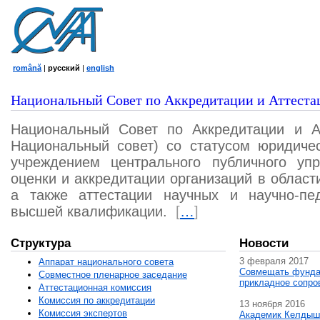
română
|
русский
|
english
Национальный Совет по Аккредитации и Аттеста
Национальный Совет по Аккредитации и А
Национальный совет) со статусом юридичес
учреждением центрального публичного уп
оценки и аккредитации организаций в област
а также аттестации научных и научно-пед
высшей квалификации.
[
…
]
Структура
Новости
3 февраля 2017
Аппарат национального совета
Совмещать фунда
Совместное пленарное заседание
прикладное сопро
Аттестационная комисcия
Комиссия по аккредитации
13 ноября 2016
Комиссия экспертов
Академик Келдыш