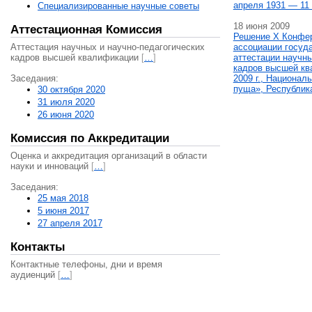
апреля 1931 — 11 
Специализированные научные советы
18 июня 2009
Аттестационная Комиссия
Решение X Конфе
Аттестация научных и научно-педагогических
ассоциации госуд
кадров высшей квалификации
[
…
]
аттестации научны
кадров высшей кв
Заседания:
2009 г., Национал
пуща», Республик
30 октября 2020
31 июля 2020
26 июня 2020
Комиссия по Аккредитации
Оценка и аккредитация организаций в области
науки и инноваций
[
…
]
Заседания:
25 мая 2018
5 июня 2017
27 апреля 2017
Контакты
Контактные телефоны, дни и время
аудиенций
[
…
]