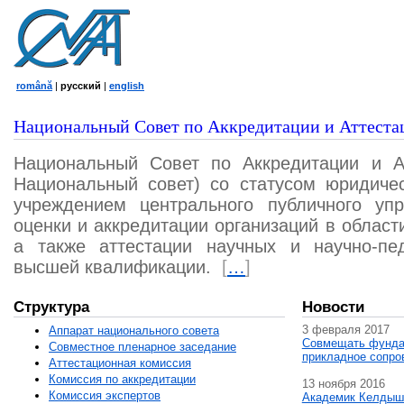
română
|
русский
|
english
Национальный Совет по Аккредитации и Аттеста
Национальный Совет по Аккредитации и А
Национальный совет) со статусом юридичес
учреждением центрального публичного уп
оценки и аккредитации организаций в област
а также аттестации научных и научно-пед
высшей квалификации.
[
…
]
Структура
Новости
3 февраля 2017
Аппарат национального совета
Совмещать фунда
Совместное пленарное заседание
прикладное сопро
Аттестационная комисcия
Комиссия по аккредитации
13 ноября 2016
Комиссия экспертов
Академик Келдыш