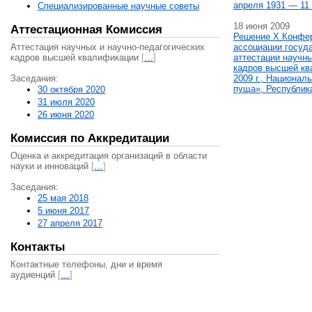
апреля 1931 — 11 
Специализированные научные советы
18 июня 2009
Аттестационная Комиссия
Решение X Конфе
Аттестация научных и научно-педагогических
ассоциации госуд
кадров высшей квалификации
[
…
]
аттестации научны
кадров высшей кв
Заседания:
2009 г., Национал
пуща», Республик
30 октября 2020
31 июля 2020
26 июня 2020
Комиссия по Аккредитации
Оценка и аккредитация организаций в области
науки и инноваций
[
…
]
Заседания:
25 мая 2018
5 июня 2017
27 апреля 2017
Контакты
Контактные телефоны, дни и время
аудиенций
[
…
]