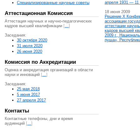
апреля 1931 — 11 
Специализированные научные советы
18 июня 2009
Аттестационная Комиссия
Решение X Конфе
Аттестация научных и научно-педагогических
ассоциации госуд
кадров высшей квалификации
[
…
]
аттестации научны
кадров высшей кв
Заседания:
2009 г., Национал
пуща», Республик
30 октября 2020
31 июля 2020
26 июня 2020
Комиссия по Аккредитации
Оценка и аккредитация организаций в области
науки и инноваций
[
…
]
Заседания:
25 мая 2018
5 июня 2017
27 апреля 2017
Контакты
Контактные телефоны, дни и время
аудиенций
[
…
]