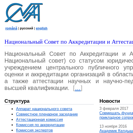
română
|
русский
|
english
Национальный Совет по Аккредитации и Аттеста
Национальный Совет по Аккредитации и А
Национальный совет) со статусом юридичес
учреждением центрального публичного уп
оценки и аккредитации организаций в област
а также аттестации научных и научно-пед
высшей квалификации.
[
…
]
Структура
Новости
3 февраля 2017
Аппарат национального совета
Совмещать фунда
Совместное пленарное заседание
прикладное сопро
Аттестационная комисcия
Комиссия по аккредитации
13 ноября 2016
Комиссия экспертов
Академик Келдыш