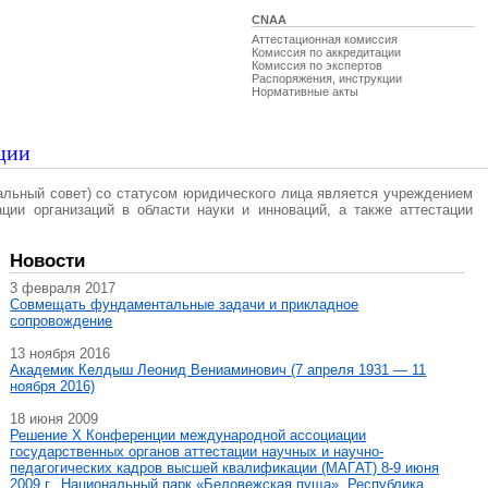
CNAA
Аттестационная комиссия
Комиссия по аккредитации
Комиссия по экспертов
Распоряжения, инструкции
Нормативные акты
ции
альный совет) со статусом юридического лица является учреждением
ации организаций в области науки и инноваций, а также аттестации
Новости
3 февраля 2017
Совмещать фундаментальные задачи и прикладное
сопровождение
13 ноября 2016
Академик Келдыш Леонид Вениаминович (7 апреля 1931 — 11
ноября 2016)
18 июня 2009
Решение X Конференции международной ассоциации
государственных органов аттестации научных и научно-
педагогических кадров высшей квалификации (МАГAT) 8-9 июня
2009 г., Национальный парк «Беловежская пуща», Республика