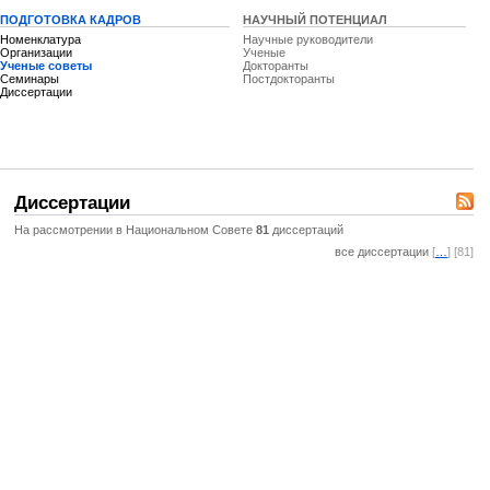
ПОДГОТОВКА КАДРОВ
НАУЧНЫЙ ПОТЕНЦИАЛ
Номенклатура
Научные руководители
Организации
Ученые
Ученые советы
Докторанты
Семинары
Постдокторанты
Диссертации
Диссертации
На рассмотрении в Национальном Совете
81
диссертаций
все диссертации
[
…
] [81]