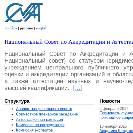
română
|
русский
|
english
Национальный Совет по Аккредитации и Аттеста
Национальный Совет по Аккредитации и А
Национальный совет) со статусом юридичес
учреждением центрального публичного уп
оценки и аккредитации организаций в област
а также аттестации научных и научно-пед
высшей квалификации.
[
…
]
Структура
Новости
3 февраля 2017
Аппарат национального совета
Совмещать фунда
Совместное пленарное заседание
прикладное сопро
Аттестационная комисcия
Комиссия по аккредитации
13 ноября 2016
Комиссия экспертов
Академик Келдыш