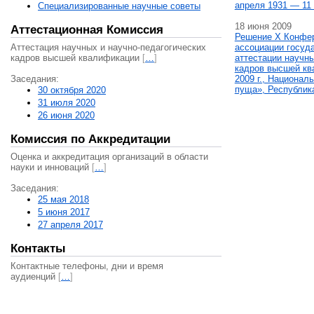
апреля 1931 — 11 
Специализированные научные советы
18 июня 2009
Аттестационная Комиссия
Решение X Конфе
Аттестация научных и научно-педагогических
ассоциации госуд
кадров высшей квалификации
[
…
]
аттестации научны
кадров высшей кв
Заседания:
2009 г., Национал
пуща», Республик
30 октября 2020
31 июля 2020
26 июня 2020
Комиссия по Аккредитации
Оценка и аккредитация организаций в области
науки и инноваций
[
…
]
Заседания:
25 мая 2018
5 июня 2017
27 апреля 2017
Контакты
Контактные телефоны, дни и время
аудиенций
[
…
]