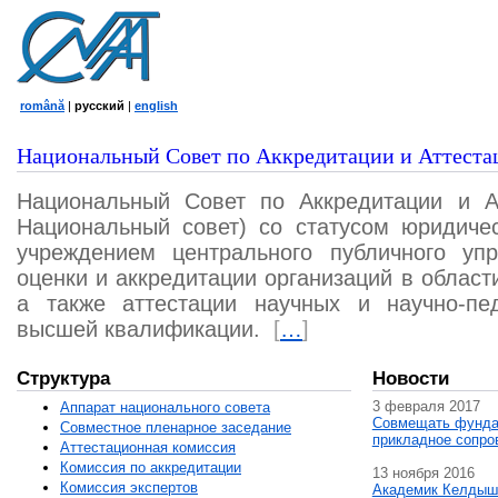
română
|
русский
|
english
Национальный Совет по Аккредитации и Аттеста
Национальный Совет по Аккредитации и А
Национальный совет) со статусом юридичес
учреждением центрального публичного уп
оценки и аккредитации организаций в област
а также аттестации научных и научно-пед
высшей квалификации.
[
…
]
Структура
Новости
3 февраля 2017
Аппарат национального совета
Совмещать фунда
Совместное пленарное заседание
прикладное сопро
Аттестационная комисcия
Комиссия по аккредитации
13 ноября 2016
Комиссия экспертов
Академик Келдыш