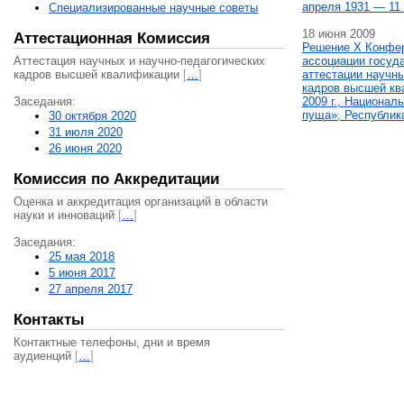
апреля 1931 — 11 
Специализированные научные советы
18 июня 2009
Аттестационная Комиссия
Решение X Конфе
Аттестация научных и научно-педагогических
ассоциации госуд
кадров высшей квалификации
[
…
]
аттестации научны
кадров высшей кв
Заседания:
2009 г., Национал
пуща», Республик
30 октября 2020
31 июля 2020
26 июня 2020
Комиссия по Аккредитации
Оценка и аккредитация организаций в области
науки и инноваций
[
…
]
Заседания:
25 мая 2018
5 июня 2017
27 апреля 2017
Контакты
Контактные телефоны, дни и время
аудиенций
[
…
]