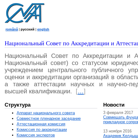
română
|
русский
|
english
Национальный Совет по Аккредитации и Аттеста
Национальный Совет по Аккредитации и А
Национальный совет) со статусом юридичес
учреждением центрального публичного уп
оценки и аккредитации организаций в област
а также аттестации научных и научно-пед
высшей квалификации.
[
…
]
Структура
Новости
3 февраля 2017
Аппарат национального совета
Совмещать фунда
Совместное пленарное заседание
прикладное сопро
Аттестационная комисcия
Комиссия по аккредитации
13 ноября 2016
Комиссия экспертов
Академик Келдыш