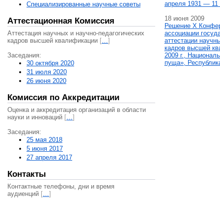
апреля 1931 — 11 
Специализированные научные советы
18 июня 2009
Аттестационная Комиссия
Решение X Конфе
Аттестация научных и научно-педагогических
ассоциации госуд
кадров высшей квалификации
[
…
]
аттестации научны
кадров высшей кв
Заседания:
2009 г., Национал
пуща», Республик
30 октября 2020
31 июля 2020
26 июня 2020
Комиссия по Аккредитации
Оценка и аккредитация организаций в области
науки и инноваций
[
…
]
Заседания:
25 мая 2018
5 июня 2017
27 апреля 2017
Контакты
Контактные телефоны, дни и время
аудиенций
[
…
]