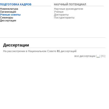
ПОДГОТОВКА КАДРОВ
НАУЧНЫЙ ПОТЕНЦИАЛ
Номенклатура
Научные руководители
Организации
Ученые
Ученые советы
Докторанты
Семинары
Постдокторанты
Диссертации
Диссертации
На рассмотрении в Национальном Совете
81
диссертаций
все диссертации
[
…
] [81]