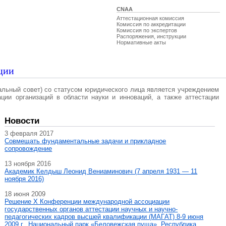
CNAA
Аттестационная комиссия
Комиссия по аккредитации
Комиссия по экспертов
Распоряжения, инструкции
Нормативные акты
ции
альный совет) со статусом юридического лица является учреждением
ации организаций в области науки и инноваций, а также аттестации
Новости
3 февраля 2017
Совмещать фундаментальные задачи и прикладное
сопровождение
13 ноября 2016
Академик Келдыш Леонид Вениаминович (7 апреля 1931 — 11
ноября 2016)
18 июня 2009
Решение X Конференции международной ассоциации
государственных органов аттестации научных и научно-
педагогических кадров высшей квалификации (МАГAT) 8-9 июня
2009 г., Национальный парк «Беловежская пуща», Республика