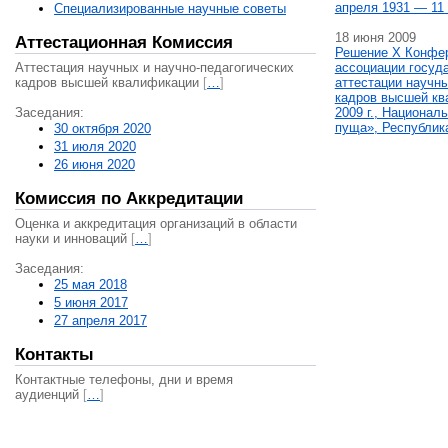
апреля 1931 — 11 
Специализированные научные советы
18 июня 2009
Аттестационная Комиссия
Решение X Конфе
Аттестация научных и научно-педагогических
ассоциации госуд
кадров высшей квалификации
[
…
]
аттестации научны
кадров высшей кв
Заседания:
2009 г., Национал
пуща», Республик
30 октября 2020
31 июля 2020
26 июня 2020
Комиссия по Аккредитации
Оценка и аккредитация организаций в области
науки и инноваций
[
…
]
Заседания:
25 мая 2018
5 июня 2017
27 апреля 2017
Контакты
Контактные телефоны, дни и время
аудиенций
[
…
]