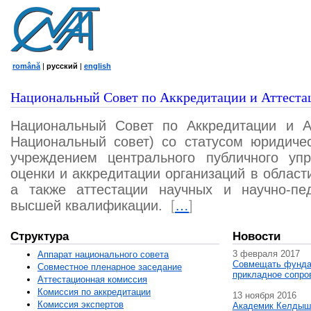
română
|
русский
|
english
Национальный Совет по Аккредитации и Аттеста
Национальный Совет по Аккредитации и А
Национальный совет) со статусом юридичес
учреждением центрального публичного уп
оценки и аккредитации организаций в област
а также аттестации научных и научно-пед
высшей квалификации.
[
…
]
Структура
Новости
3 февраля 2017
Аппарат национального совета
Совмещать фунда
Совместное пленарное заседание
прикладное сопро
Аттестационная комисcия
Комиссия по аккредитации
13 ноября 2016
Комиссия экспертов
Академик Келдыш