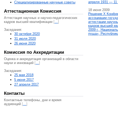
апреля 1931 — 11 
Специализированные научные советы
18 июня 2009
Аттестационная Комиссия
Решение X Конфе
Аттестация научных и научно-педагогических
ассоциации госуд
кадров высшей квалификации
[
…
]
аттестации научны
кадров высшей кв
Заседания:
2009 г., Национал
пуща», Республик
30 октября 2020
31 июля 2020
26 июня 2020
Комиссия по Аккредитации
Оценка и аккредитация организаций в области
науки и инноваций
[
…
]
Заседания:
25 мая 2018
5 июня 2017
27 апреля 2017
Контакты
Контактные телефоны, дни и время
аудиенций
[
…
]