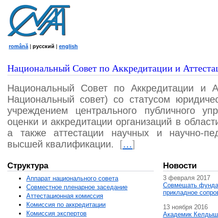
română
|
русский
|
english
Национальный Совет по Аккредитации и Аттеста
Национальный Совет по Аккредитации и А
Национальный совет) со статусом юридичес
учреждением центрального публичного уп
оценки и аккредитации организаций в област
а также аттестации научных и научно-пед
высшей квалификации.
[
…
]
Структура
Новости
3 февраля 2017
Аппарат национального совета
Совмещать фунда
Совместное пленарное заседание
прикладное сопро
Аттестационная комисcия
Комиссия по аккредитации
13 ноября 2016
Комиссия экспертов
Академик Келдыш