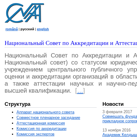
română
|
русский
|
english
Национальный Совет по Аккредитации и Аттеста
Национальный Совет по Аккредитации и А
Национальный совет) со статусом юридичес
учреждением центрального публичного уп
оценки и аккредитации организаций в област
а также аттестации научных и научно-пед
высшей квалификации.
[
…
]
Структура
Новости
3 февраля 2017
Аппарат национального совета
Совмещать фунда
Совместное пленарное заседание
прикладное сопро
Аттестационная комисcия
Комиссия по аккредитации
13 ноября 2016
Комиссия экспертов
Академик Келдыш