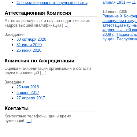
апреля 1931 — 11 
Специализированные научные советы
18 июня 2009
Аттестационная Комиссия
Решение X Конфе
Аттестация научных и научно-педагогических
ассоциации госуд
кадров высшей квалификации
[
…
]
аттестации научны
кадров высшей кв
Заседания:
2009 г., Национал
пуща», Республик
30 октября 2020
31 июля 2020
26 июня 2020
Комиссия по Аккредитации
Оценка и аккредитация организаций в области
науки и инноваций
[
…
]
Заседания:
25 мая 2018
5 июня 2017
27 апреля 2017
Контакты
Контактные телефоны, дни и время
аудиенций
[
…
]