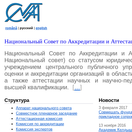
română
|
русский
|
english
Национальный Совет по Аккредитации и Аттеста
Национальный Совет по Аккредитации и А
Национальный совет) со статусом юридичес
учреждением центрального публичного уп
оценки и аккредитации организаций в област
а также аттестации научных и научно-пед
высшей квалификации.
[
…
]
Структура
Новости
3 февраля 2017
Аппарат национального совета
Совмещать фунда
Совместное пленарное заседание
прикладное сопро
Аттестационная комисcия
Комиссия по аккредитации
13 ноября 2016
Комиссия экспертов
Академик Келдыш