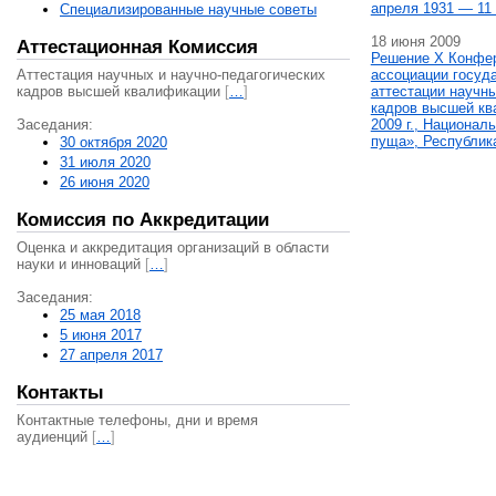
апреля 1931 — 11 
Специализированные научные советы
18 июня 2009
Аттестационная Комиссия
Решение X Конфе
Аттестация научных и научно-педагогических
ассоциации госуд
кадров высшей квалификации
[
…
]
аттестации научны
кадров высшей кв
Заседания:
2009 г., Национал
пуща», Республик
30 октября 2020
31 июля 2020
26 июня 2020
Комиссия по Аккредитации
Оценка и аккредитация организаций в области
науки и инноваций
[
…
]
Заседания:
25 мая 2018
5 июня 2017
27 апреля 2017
Контакты
Контактные телефоны, дни и время
аудиенций
[
…
]