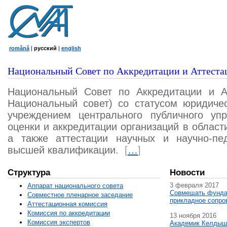
română
|
русский
|
english
Национальный Совет по Аккредитации и Аттеста
Национальный Совет по Аккредитации и А
Национальный совет) со статусом юридичес
учреждением центрального публичного уп
оценки и аккредитации организаций в област
а также аттестации научных и научно-пед
высшей квалификации.
[
…
]
Структура
Новости
3 февраля 2017
Аппарат национального совета
Совмещать фунда
Совместное пленарное заседание
прикладное сопро
Аттестационная комисcия
Комиссия по аккредитации
13 ноября 2016
Комиссия экспертов
Академик Келдыш