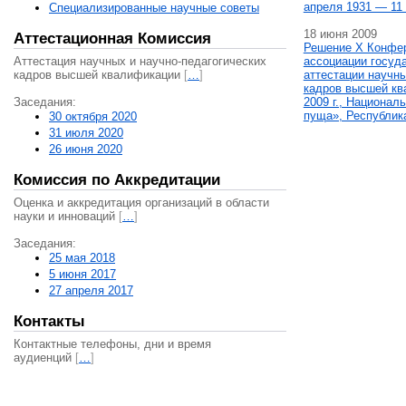
апреля 1931 — 11 
Специализированные научные советы
18 июня 2009
Аттестационная Комиссия
Решение X Конфе
Аттестация научных и научно-педагогических
ассоциации госуд
кадров высшей квалификации
[
…
]
аттестации научны
кадров высшей кв
Заседания:
2009 г., Национал
пуща», Республик
30 октября 2020
31 июля 2020
26 июня 2020
Комиссия по Аккредитации
Оценка и аккредитация организаций в области
науки и инноваций
[
…
]
Заседания:
25 мая 2018
5 июня 2017
27 апреля 2017
Контакты
Контактные телефоны, дни и время
аудиенций
[
…
]