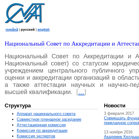
română
|
русский
|
english
Национальный Совет по Аккредитации и Аттеста
Национальный Совет по Аккредитации и А
Национальный совет) со статусом юридичес
учреждением центрального публичного уп
оценки и аккредитации организаций в област
а также аттестации научных и научно-пед
высшей квалификации.
[
…
]
Структура
Новости
3 февраля 2017
Аппарат национального совета
Совмещать фунда
Совместное пленарное заседание
прикладное сопро
Аттестационная комисcия
Комиссия по аккредитации
13 ноября 2016
Комиссия экспертов
Академик Келдыш