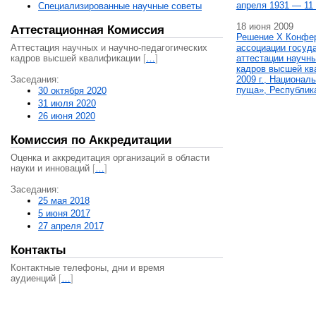
апреля 1931 — 11 
Специализированные научные советы
18 июня 2009
Аттестационная Комиссия
Решение X Конфе
Аттестация научных и научно-педагогических
ассоциации госуд
кадров высшей квалификации
[
…
]
аттестации научны
кадров высшей кв
Заседания:
2009 г., Национал
пуща», Республик
30 октября 2020
31 июля 2020
26 июня 2020
Комиссия по Аккредитации
Оценка и аккредитация организаций в области
науки и инноваций
[
…
]
Заседания:
25 мая 2018
5 июня 2017
27 апреля 2017
Контакты
Контактные телефоны, дни и время
аудиенций
[
…
]