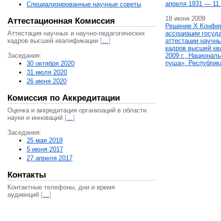
апреля 1931 — 11 
Специализированные научные советы
18 июня 2009
Аттестационная Комиссия
Решение X Конфе
Аттестация научных и научно-педагогических
ассоциации госуд
кадров высшей квалификации
[
…
]
аттестации научны
кадров высшей кв
Заседания:
2009 г., Национал
пуща», Республик
30 октября 2020
31 июля 2020
26 июня 2020
Комиссия по Аккредитации
Оценка и аккредитация организаций в области
науки и инноваций
[
…
]
Заседания:
25 мая 2018
5 июня 2017
27 апреля 2017
Контакты
Контактные телефоны, дни и время
аудиенций
[
…
]