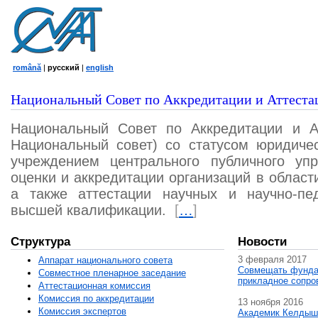
română
|
русский
|
english
Национальный Совет по Аккредитации и Аттеста
Национальный Совет по Аккредитации и А
Национальный совет) со статусом юридичес
учреждением центрального публичного уп
оценки и аккредитации организаций в област
а также аттестации научных и научно-пед
высшей квалификации.
[
…
]
Структура
Новости
3 февраля 2017
Аппарат национального совета
Совмещать фунда
Совместное пленарное заседание
прикладное сопро
Аттестационная комисcия
Комиссия по аккредитации
13 ноября 2016
Комиссия экспертов
Академик Келдыш