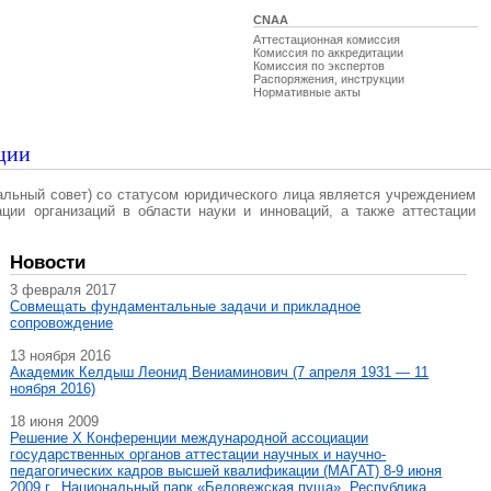
CNAA
Аттестационная комиссия
Комиссия по аккредитации
Комиссия по экспертов
Распоряжения, инструкции
Нормативные акты
ции
альный совет) со статусом юридического лица является учреждением
ации организаций в области науки и инноваций, а также аттестации
Новости
3 февраля 2017
Совмещать фундаментальные задачи и прикладное
сопровождение
13 ноября 2016
Академик Келдыш Леонид Вениаминович (7 апреля 1931 — 11
ноября 2016)
18 июня 2009
Решение X Конференции международной ассоциации
государственных органов аттестации научных и научно-
педагогических кадров высшей квалификации (МАГAT) 8-9 июня
2009 г., Национальный парк «Беловежская пуща», Республика