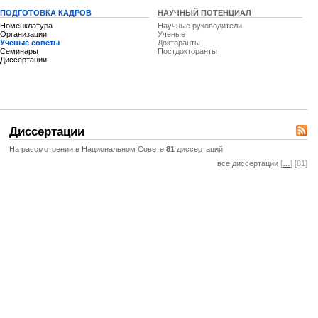
ПОДГОТОВКА КАДРОВ
НАУЧНЫЙ ПОТЕНЦИАЛ
Номенклатура
Научные руководители
Организации
Ученые
Ученые советы
Докторанты
Семинары
Постдокторанты
Диссертации
Диссертации
На рассмотрении в Национальном Совете
81
диссертаций
все диссертации
[
…
] [81]