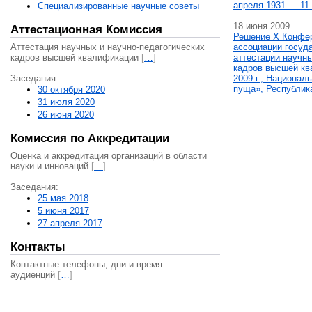
апреля 1931 — 11 
Специализированные научные советы
18 июня 2009
Аттестационная Комиссия
Решение X Конфе
Аттестация научных и научно-педагогических
ассоциации госуд
кадров высшей квалификации
[
…
]
аттестации научны
кадров высшей кв
Заседания:
2009 г., Национал
пуща», Республик
30 октября 2020
31 июля 2020
26 июня 2020
Комиссия по Аккредитации
Оценка и аккредитация организаций в области
науки и инноваций
[
…
]
Заседания:
25 мая 2018
5 июня 2017
27 апреля 2017
Контакты
Контактные телефоны, дни и время
аудиенций
[
…
]