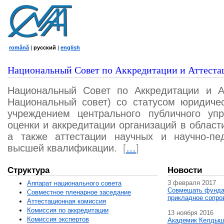
română
|
русский
|
english
Национальный Совет по Аккредитации и Аттеста
Национальный Совет по Аккредитации и А
Национальный совет) со статусом юридичес
учреждением центрального публичного уп
оценки и аккредитации организаций в област
а также аттестации научных и научно-пед
высшей квалификации.
[
…
]
Структура
Новости
3 февраля 2017
Аппарат национального совета
Совмещать фунда
Совместное пленарное заседание
прикладное сопро
Аттестационная комисcия
Комиссия по аккредитации
13 ноября 2016
Комиссия экспертов
Академик Келдыш