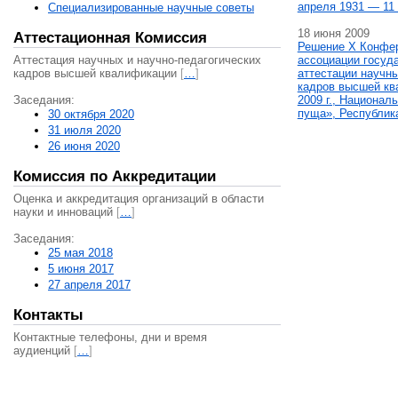
апреля 1931 — 11 
Специализированные научные советы
18 июня 2009
Аттестационная Комиссия
Решение X Конфе
Аттестация научных и научно-педагогических
ассоциации госуд
кадров высшей квалификации
[
…
]
аттестации научны
кадров высшей кв
Заседания:
2009 г., Национал
пуща», Республик
30 октября 2020
31 июля 2020
26 июня 2020
Комиссия по Аккредитации
Оценка и аккредитация организаций в области
науки и инноваций
[
…
]
Заседания:
25 мая 2018
5 июня 2017
27 апреля 2017
Контакты
Контактные телефоны, дни и время
аудиенций
[
…
]