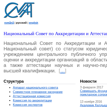
română
|
русский
|
english
Национальный Совет по Аккредитации и Аттеста
Национальный Совет по Аккредитации и А
Национальный совет) со статусом юридичес
учреждением центрального публичного уп
оценки и аккредитации организаций в област
а также аттестации научных и научно-пед
высшей квалификации.
[
…
]
Структура
Новости
3 февраля 2017
Аппарат национального совета
Совмещать фунда
Совместное пленарное заседание
прикладное сопро
Аттестационная комисcия
Комиссия по аккредитации
13 ноября 2016
Комиссия экспертов
Академик Келдыш