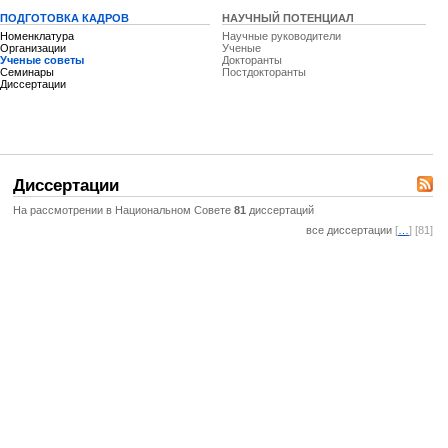
ПОДГОТОВКА КАДРОВ
НАУЧНЫЙ ПОТЕНЦИАЛ
Номенклатура
Научные руководители
Организации
Ученые
Ученые советы
Докторанты
Семинары
Постдокторанты
Диссертации
Диссертации
На рассмотрении в Национальном Совете
81
диссертаций
все диссертации
[
…
] [81]