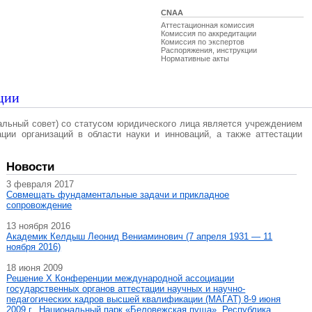
CNAA
Аттестационная комиссия
Комиссия по аккредитации
Комиссия по экспертов
Распоряжения, инструкции
Нормативные акты
ции
альный совет) со статусом юридического лица является учреждением
ации организаций в области науки и инноваций, а также аттестации
Новости
3 февраля 2017
Совмещать фундаментальные задачи и прикладное
сопровождение
13 ноября 2016
Академик Келдыш Леонид Вениаминович (7 апреля 1931 — 11
ноября 2016)
18 июня 2009
Решение X Конференции международной ассоциации
государственных органов аттестации научных и научно-
педагогических кадров высшей квалификации (МАГAT) 8-9 июня
2009 г., Национальный парк «Беловежская пуща», Республика