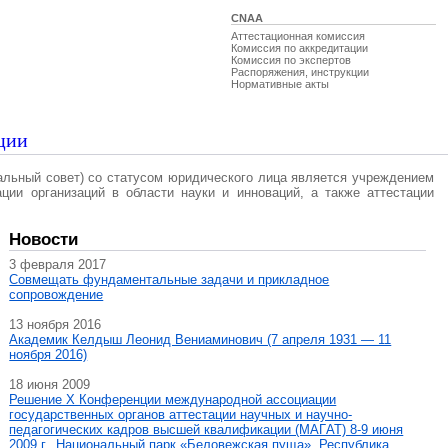
CNAA
Аттестационная комиссия
Комиссия по аккредитации
Комиссия по экспертов
Распоряжения, инструкции
Нормативные акты
ции
альный совет) со статусом юридического лица является учреждением
ации организаций в области науки и инноваций, а также аттестации
Новости
3 февраля 2017
Совмещать фундаментальные задачи и прикладное
сопровождение
13 ноября 2016
Академик Келдыш Леонид Вениаминович (7 апреля 1931 — 11
ноября 2016)
18 июня 2009
Решение X Конференции международной ассоциации
государственных органов аттестации научных и научно-
педагогических кадров высшей квалификации (МАГAT) 8-9 июня
2009 г., Национальный парк «Беловежская пуща», Республика