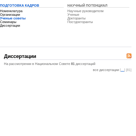
ПОДГОТОВКА КАДРОВ
НАУЧНЫЙ ПОТЕНЦИАЛ
Номенклатура
Научные руководители
Организации
Ученые
Ученые советы
Докторанты
Семинары
Постдокторанты
Диссертации
Диссертации
На рассмотрении в Национальном Совете
81
диссертаций
все диссертации
[
…
] [81]