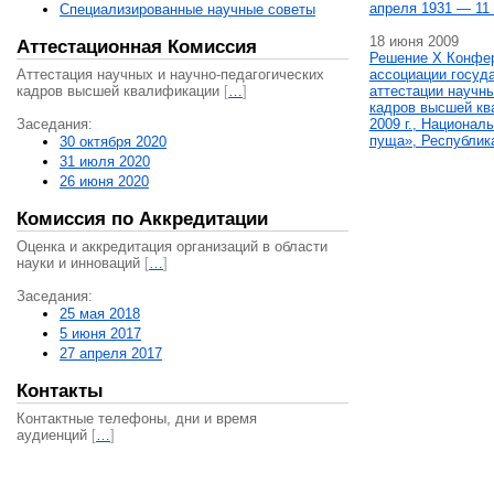
апреля 1931 — 11 
Специализированные научные советы
18 июня 2009
Аттестационная Комиссия
Решение X Конфе
Аттестация научных и научно-педагогических
ассоциации госуд
кадров высшей квалификации
[
…
]
аттестации научны
кадров высшей кв
Заседания:
2009 г., Национал
пуща», Республик
30 октября 2020
31 июля 2020
26 июня 2020
Комиссия по Аккредитации
Оценка и аккредитация организаций в области
науки и инноваций
[
…
]
Заседания:
25 мая 2018
5 июня 2017
27 апреля 2017
Контакты
Контактные телефоны, дни и время
аудиенций
[
…
]