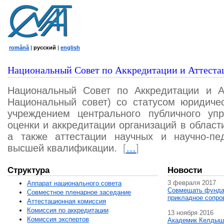
română
|
русский
|
english
Национальный Совет по Аккредитации и Аттеста
Национальный Совет по Аккредитации и А
Национальный совет) со статусом юридичес
учреждением центрального публичного уп
оценки и аккредитации организаций в област
а также аттестации научных и научно-пед
высшей квалификации.
[
…
]
Структура
Новости
3 февраля 2017
Аппарат национального совета
Совмещать фунда
Совместное пленарное заседание
прикладное сопро
Аттестационная комисcия
Комиссия по аккредитации
13 ноября 2016
Комиссия экспертов
Академик Келдыш