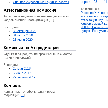
апреля 1931 — 11 
Специализированные научные советы
18 июня 2009
Аттестационная Комиссия
Решение X Конфе
Аттестация научных и научно-педагогических
ассоциации госуд
кадров высшей квалификации
[
…
]
аттестации научны
кадров высшей кв
Заседания:
2009 г., Национал
пуща», Республик
30 октября 2020
31 июля 2020
26 июня 2020
Комиссия по Аккредитации
Оценка и аккредитация организаций в области
науки и инноваций
[
…
]
Заседания:
25 мая 2018
5 июня 2017
27 апреля 2017
Контакты
Контактные телефоны, дни и время
аудиенций
[
…
]