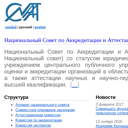
română
|
русский
|
english
Национальный Совет по Аккредитации и Аттеста
Национальный Совет по Аккредитации и А
Национальный совет) со статусом юридичес
учреждением центрального публичного уп
оценки и аккредитации организаций в област
а также аттестации научных и научно-пед
высшей квалификации.
[
…
]
Структура
Новости
3 февраля 2017
Аппарат национального совета
Совмещать фунда
Совместное пленарное заседание
прикладное сопро
Аттестационная комисcия
Комиссия по аккредитации
13 ноября 2016
Комиссия экспертов
Академик Келдыш