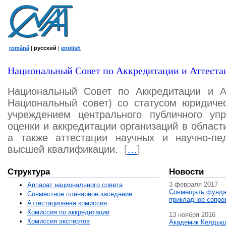
română
|
русский
|
english
Национальный Совет по Аккредитации и Аттеста
Национальный Совет по Аккредитации и А
Национальный совет) со статусом юридичес
учреждением центрального публичного уп
оценки и аккредитации организаций в област
а также аттестации научных и научно-пед
высшей квалификации.
[
…
]
Структура
Новости
3 февраля 2017
Аппарат национального совета
Совмещать фунда
Совместное пленарное заседание
прикладное сопро
Аттестационная комисcия
Комиссия по аккредитации
13 ноября 2016
Комиссия экспертов
Академик Келдыш