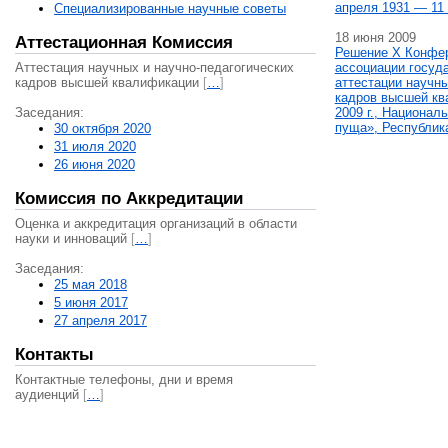
апреля 1931 — 11 
Специализированные научные советы
18 июня 2009
Аттестационная Комиссия
Решение X Конфе
Аттестация научных и научно-педагогических
ассоциации госуд
кадров высшей квалификации
[
…
]
аттестации научны
кадров высшей кв
Заседания:
2009 г., Национал
пуща», Республик
30 октября 2020
31 июля 2020
26 июня 2020
Комиссия по Аккредитации
Оценка и аккредитация организаций в области
науки и инноваций
[
…
]
Заседания:
25 мая 2018
5 июня 2017
27 апреля 2017
Контакты
Контактные телефоны, дни и время
аудиенций
[
…
]