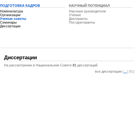
ПОДГОТОВКА КАДРОВ
НАУЧНЫЙ ПОТЕНЦИАЛ
Номенклатура
Научные руководители
Организации
Ученые
Ученые советы
Докторанты
Семинары
Постдокторанты
Диссертации
Диссертации
На рассмотрении в Национальном Совете
81
диссертаций
все диссертации
[
…
] [81]