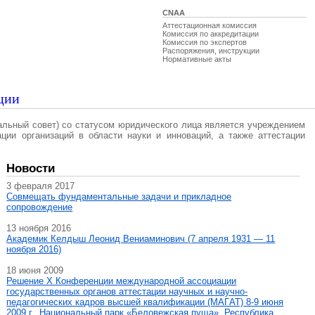
CNAA
Аттестационная комиссия
Комиссия по аккредитации
Комиссия по экспертов
Распоряжения, инструкции
Нормативные акты
ции
альный совет) со статусом юридического лица является учреждением
ации организаций в области науки и инноваций, а также аттестации
Новости
3 февраля 2017
Совмещать фундаментальные задачи и прикладное
сопровождение
13 ноября 2016
Академик Келдыш Леонид Вениаминович (7 апреля 1931 — 11
ноября 2016)
18 июня 2009
Решение X Конференции международной ассоциации
государственных органов аттестации научных и научно-
педагогических кадров высшей квалификации (МАГAT) 8-9 июня
2009 г., Национальный парк «Беловежская пуща», Республика