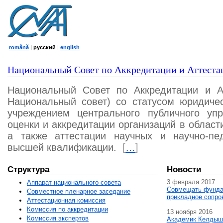
română
|
русский
|
english
Национальный Совет по Аккредитации и Аттеста
Национальный Совет по Аккредитации и А
Национальный совет) со статусом юридичес
учреждением центрального публичного уп
оценки и аккредитации организаций в област
а также аттестации научных и научно-пед
высшей квалификации.
[
…
]
Структура
Новости
3 февраля 2017
Аппарат национального совета
Совмещать фунда
Совместное пленарное заседание
прикладное сопро
Аттестационная комисcия
Комиссия по аккредитации
13 ноября 2016
Комиссия экспертов
Академик Келдыш