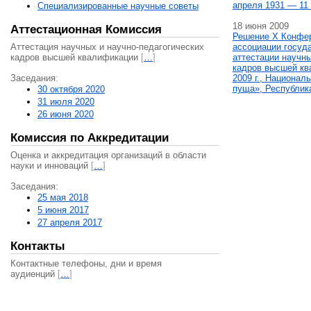
апреля 1931 — 11 
Специализированные научные советы
18 июня 2009
Аттестационная Комиссия
Решение X Конфе
Аттестация научных и научно-педагогических
ассоциации госуд
кадров высшей квалификации
[
…
]
аттестации научны
кадров высшей кв
Заседания:
2009 г., Национал
пуща», Республик
30 октября 2020
31 июля 2020
26 июня 2020
Комиссия по Аккредитации
Оценка и аккредитация организаций в области
науки и инноваций
[
…
]
Заседания:
25 мая 2018
5 июня 2017
27 апреля 2017
Контакты
Контактные телефоны, дни и время
аудиенций
[
…
]