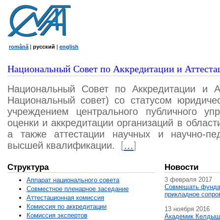
română
|
русский
|
english
Национальный Совет по Аккредитации и Аттеста
Национальный Совет по Аккредитации и А
Национальный совет) со статусом юридичес
учреждением центрального публичного уп
оценки и аккредитации организаций в област
а также аттестации научных и научно-пед
высшей квалификации.
[
…
]
Структура
Новости
3 февраля 2017
Аппарат национального совета
Совмещать фунда
Совместное пленарное заседание
прикладное сопро
Аттестационная комисcия
Комиссия по аккредитации
13 ноября 2016
Комиссия экспертов
Академик Келдыш