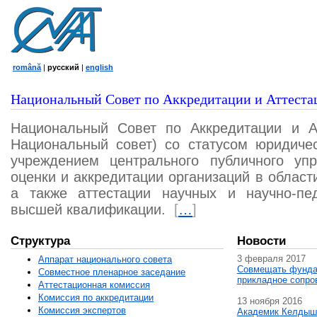
română
|
русский
|
english
Национальный Совет по Аккредитации и Аттеста
Национальный Совет по Аккредитации и А
Национальный совет) со статусом юридичес
учреждением центрального публичного уп
оценки и аккредитации организаций в област
а также аттестации научных и научно-пед
высшей квалификации.
[
…
]
Структура
Новости
3 февраля 2017
Аппарат национального совета
Совмещать фунда
Совместное пленарное заседание
прикладное сопро
Аттестационная комисcия
Комиссия по аккредитации
13 ноября 2016
Комиссия экспертов
Академик Келдыш