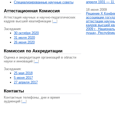
апреля 1931 — 11 
Специализированные научные советы
18 июня 2009
Аттестационная Комиссия
Решение X Конфе
Аттестация научных и научно-педагогических
ассоциации госуд
кадров высшей квалификации
[
…
]
аттестации научны
кадров высшей кв
Заседания:
2009 г., Национал
пуща», Республик
30 октября 2020
31 июля 2020
26 июня 2020
Комиссия по Аккредитации
Оценка и аккредитация организаций в области
науки и инноваций
[
…
]
Заседания:
25 мая 2018
5 июня 2017
27 апреля 2017
Контакты
Контактные телефоны, дни и время
аудиенций
[
…
]