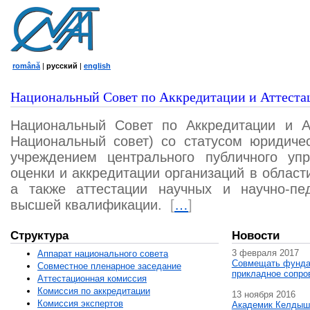
română
|
русский
|
english
Национальный Совет по Аккредитации и Аттеста
Национальный Совет по Аккредитации и А
Национальный совет) со статусом юридичес
учреждением центрального публичного уп
оценки и аккредитации организаций в област
а также аттестации научных и научно-пед
высшей квалификации.
[
…
]
Структура
Новости
3 февраля 2017
Аппарат национального совета
Совмещать фунда
Совместное пленарное заседание
прикладное сопро
Аттестационная комисcия
Комиссия по аккредитации
13 ноября 2016
Комиссия экспертов
Академик Келдыш