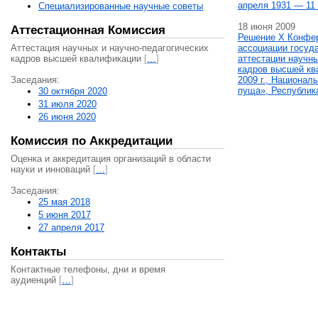
апреля 1931 — 11 
Специализированные научные советы
18 июня 2009
Аттестационная Комиссия
Решение X Конфе
Аттестация научных и научно-педагогических
ассоциации госуд
кадров высшей квалификации
[
…
]
аттестации научны
кадров высшей кв
Заседания:
2009 г., Национал
пуща», Республик
30 октября 2020
31 июля 2020
26 июня 2020
Комиссия по Аккредитации
Оценка и аккредитация организаций в области
науки и инноваций
[
…
]
Заседания:
25 мая 2018
5 июня 2017
27 апреля 2017
Контакты
Контактные телефоны, дни и время
аудиенций
[
…
]