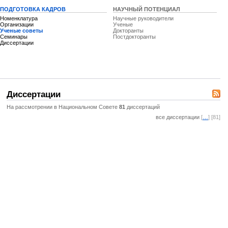
ПОДГОТОВКА КАДРОВ
НАУЧНЫЙ ПОТЕНЦИАЛ
Номенклатура
Научные руководители
Организации
Ученые
Ученые советы
Докторанты
Семинары
Постдокторанты
Диссертации
Диссертации
На рассмотрении в Национальном Совете
81
диссертаций
все диссертации
[
…
] [81]