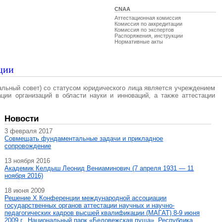
CNAA
Аттестационная комиссия
Комиссия по аккредитации
Комиссия по экспертов
Распоряжения, инструкции
Нормативные акты
ции
альный совет) со статусом юридического лица является учреждением
ации организаций в области науки и инноваций, а также аттестации
Новости
3 февраля 2017
Совмещать фундаментальные задачи и прикладное
сопровождение
13 ноября 2016
Академик Келдыш Леонид Вениаминович (7 апреля 1931 — 11
ноября 2016)
18 июня 2009
Решение X Конференции международной ассоциации
государственных органов аттестации научных и научно-
педагогических кадров высшей квалификации (МАГAT) 8-9 июня
2009 г., Национальный парк «Беловежская пуща», Республика