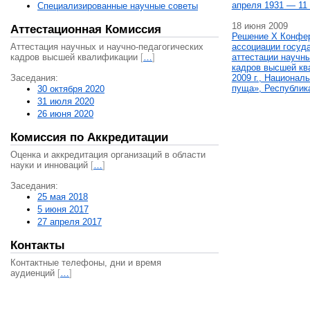
апреля 1931 — 11 
Специализированные научные советы
18 июня 2009
Аттестационная Комиссия
Решение X Конфе
Аттестация научных и научно-педагогических
ассоциации госуд
кадров высшей квалификации
[
…
]
аттестации научны
кадров высшей кв
Заседания:
2009 г., Национал
пуща», Республик
30 октября 2020
31 июля 2020
26 июня 2020
Комиссия по Аккредитации
Оценка и аккредитация организаций в области
науки и инноваций
[
…
]
Заседания:
25 мая 2018
5 июня 2017
27 апреля 2017
Контакты
Контактные телефоны, дни и время
аудиенций
[
…
]