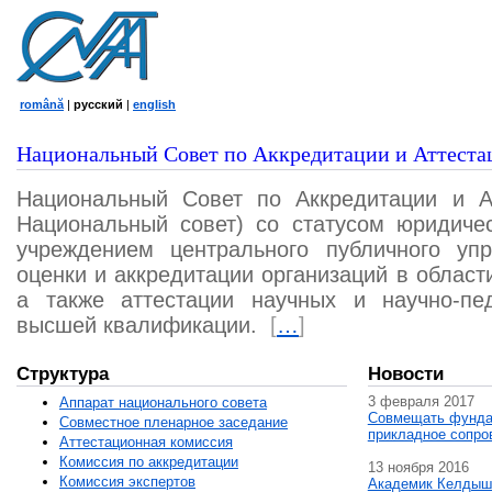
română
|
русский
|
english
Национальный Совет по Аккредитации и Аттеста
Национальный Совет по Аккредитации и А
Национальный совет) со статусом юридичес
учреждением центрального публичного уп
оценки и аккредитации организаций в област
а также аттестации научных и научно-пед
высшей квалификации.
[
…
]
Структура
Новости
3 февраля 2017
Аппарат национального совета
Совмещать фунда
Совместное пленарное заседание
прикладное сопро
Аттестационная комисcия
Комиссия по аккредитации
13 ноября 2016
Комиссия экспертов
Академик Келдыш