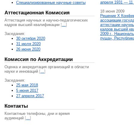
апреля 1931 — 11 
Специализированные научные советы
18 июня 2009
Аттестационная Комиссия
Решение X Конфе
Аттестация научных и научно-педагогических
ассоциации госуд
кадров высшей квалификации
[
…
]
аттестации научны
кадров высшей кв
Заседания:
2009 г., Национал
пуща», Республик
30 октября 2020
31 июля 2020
26 июня 2020
Комиссия по Аккредитации
Оценка и аккредитация организаций в области
науки и инноваций
[
…
]
Заседания:
25 мая 2018
5 июня 2017
27 апреля 2017
Контакты
Контактные телефоны, дни и время
аудиенций
[
…
]