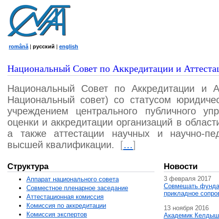
română
|
русский
|
english
Национальный Совет по Аккредитации и Аттеста
Национальный Совет по Аккредитации и А
Национальный совет) со статусом юридичес
учреждением центрального публичного уп
оценки и аккредитации организаций в област
а также аттестации научных и научно-пед
высшей квалификации.
[
…
]
Структура
Новости
3 февраля 2017
Аппарат национального совета
Совмещать фунда
Совместное пленарное заседание
прикладное сопро
Аттестационная комисcия
Комиссия по аккредитации
13 ноября 2016
Комиссия экспертов
Академик Келдыш