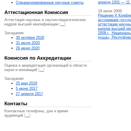
апреля 1931 — 11 
Специализированные научные советы
18 июня 2009
Аттестационная Комиссия
Решение X Конфе
Аттестация научных и научно-педагогических
ассоциации госуд
кадров высшей квалификации
[
…
]
аттестации научны
кадров высшей кв
Заседания:
2009 г., Национал
пуща», Республик
30 октября 2020
31 июля 2020
26 июня 2020
Комиссия по Аккредитации
Оценка и аккредитация организаций в области
науки и инноваций
[
…
]
Заседания:
25 мая 2018
5 июня 2017
27 апреля 2017
Контакты
Контактные телефоны, дни и время
аудиенций
[
…
]