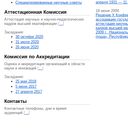
апреля 1931 — 11 
Специализированные научные советы
18 июня 2009
Аттестационная Комиссия
Решение X Конфе
Аттестация научных и научно-педагогических
ассоциации госуд
кадров высшей квалификации
[
…
]
аттестации научны
кадров высшей кв
Заседания:
2009 г., Национал
пуща», Республик
30 октября 2020
31 июля 2020
26 июня 2020
Комиссия по Аккредитации
Оценка и аккредитация организаций в области
науки и инноваций
[
…
]
Заседания:
25 мая 2018
5 июня 2017
27 апреля 2017
Контакты
Контактные телефоны, дни и время
аудиенций
[
…
]