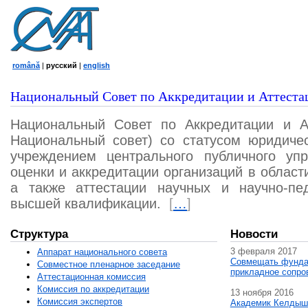
română
|
русский
|
english
Национальный Совет по Аккредитации и Аттеста
Национальный Совет по Аккредитации и А
Национальный совет) со статусом юридичес
учреждением центрального публичного уп
оценки и аккредитации организаций в област
а также аттестации научных и научно-пед
высшей квалификации.
[
…
]
Структура
Новости
3 февраля 2017
Аппарат национального совета
Совмещать фунда
Совместное пленарное заседание
прикладное сопро
Аттестационная комисcия
Комиссия по аккредитации
13 ноября 2016
Комиссия экспертов
Академик Келдыш