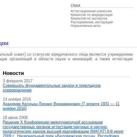
CNAA
Аттестационная комиссия
Комиссия по аккредитации
Комиссия по экспертов
Распоряжения, инструкции
Нормативные акты
ции
альный совет) со статусом юридического лица является учреждением
ации организаций в области науки и инноваций, а также аттестации
Новости
3 февраля 2017
Совмещать фундаментальные задачи и прикладное
сопровождение
13 ноября 2016
Академик Келдыш Леонид Вениаминович (7 апреля 1931 — 11
ноября 2016)
18 июня 2009
Решение X Конференции международной ассоциации
государственных органов аттестации научных и научно-
педагогических кадров высшей квалификации (МАГAT) 8-9 июня
2009 г., Национальный парк «Беловежская пуща», Республика