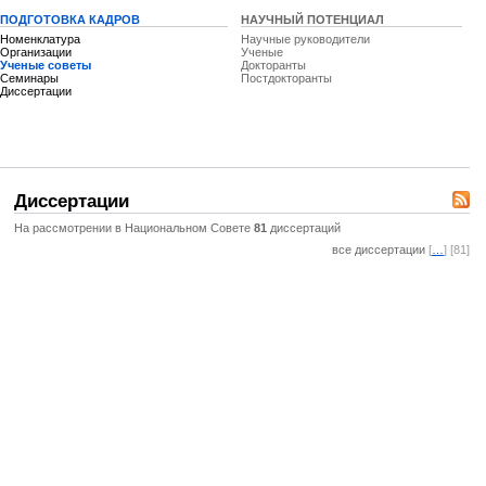
ПОДГОТОВКА КАДРОВ
НАУЧНЫЙ ПОТЕНЦИАЛ
Номенклатура
Научные руководители
Организации
Ученые
Ученые советы
Докторанты
Семинары
Постдокторанты
Диссертации
Диссертации
На рассмотрении в Национальном Совете
81
диссертаций
все диссертации
[
…
] [81]