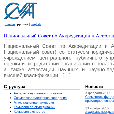
română
|
русский
|
english
Национальный Совет по Аккредитации и Аттеста
Национальный Совет по Аккредитации и А
Национальный совет) со статусом юридичес
учреждением центрального публичного уп
оценки и аккредитации организаций в област
а также аттестации научных и научно-пед
высшей квалификации.
[
…
]
Структура
Новости
3 февраля 2017
Аппарат национального совета
Совмещать фунда
Совместное пленарное заседание
прикладное сопро
Аттестационная комисcия
Комиссия по аккредитации
13 ноября 2016
Комиссия экспертов
Академик Келдыш