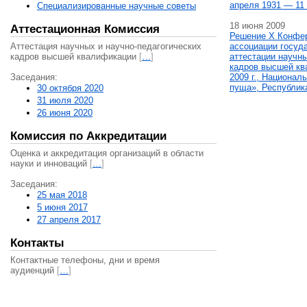
апреля 1931 — 11 
Специализированные научные советы
18 июня 2009
Аттестационная Комиссия
Решение X Конфе
Аттестация научных и научно-педагогических
ассоциации госуд
кадров высшей квалификации
[
…
]
аттестации научны
кадров высшей кв
Заседания:
2009 г., Национал
пуща», Республик
30 октября 2020
31 июля 2020
26 июня 2020
Комиссия по Аккредитации
Оценка и аккредитация организаций в области
науки и инноваций
[
…
]
Заседания:
25 мая 2018
5 июня 2017
27 апреля 2017
Контакты
Контактные телефоны, дни и время
аудиенций
[
…
]